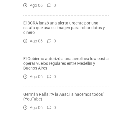
Ago 06
0
El BCRA lanzó una alerta urgente por una
estafa que usa su imagen para robar datos y
dinero
Ago 06
0
El Gobierno autorizó a una aerolínea low cost a
operar vuelos regulares entre Medellín y
Buenos Aires
Ago 06
0
Germán Raña: “A la Aaaci la hacemos todos”
(YouTube)
Ago 06
0