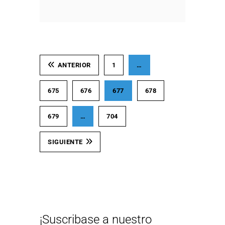
ANTERIOR
1
…
675
676
677
678
679
…
704
SIGUIENTE
¡Suscribase a nuestro