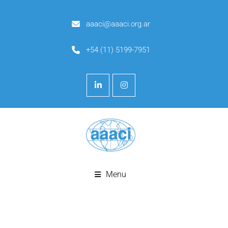
aaaci@aaaci.org.ar
+54 (11) 5199-7951
Menu