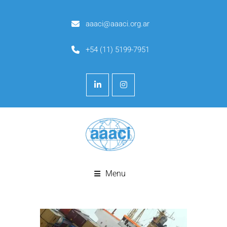
aaaci@aaaci.org.ar
+54 (11) 5199-7951
Menu