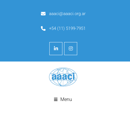
aaaci@aaaci.org.ar
+54 (11) 5199-7951
Menu