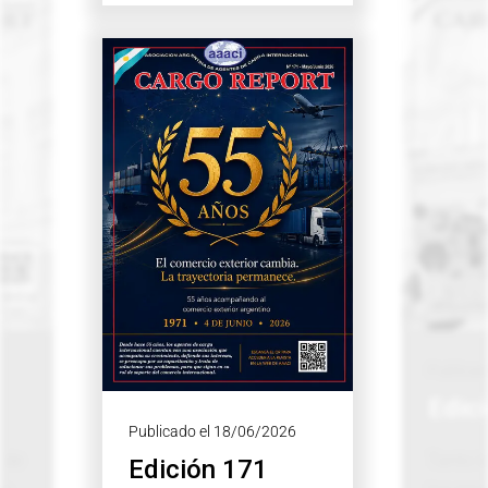
Publicad
Edic
Publicado el 18/06/2026
n de
Tanto la
Edición 171