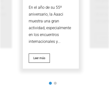
os
los pro
 la
En el año de su 55º
como la
ucen
aniversario, la Aaaci
IA en l
muestra una gran
un camb
actividad, especialmente
en los encuentros
Leer 
internacionales y...
Leer más