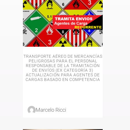
Este
producto
tiene
varias
variantes.
TRANSPORTE AÉREO DE MERCANCÍAS
Las
opciones
PELIGROSAS PARA EL PERSONAL
se
RESPONSABLE DE LA TRAMITACIÓN
pueden
DE ENVÍOS (EX CATEGORÍA 3)
elegir
ACTUALIZACIÓN PARA AGENTES DE
en
CARGAS BASADO EN COMPETENCIA
la
página
del
producto
Marcelo Ricci