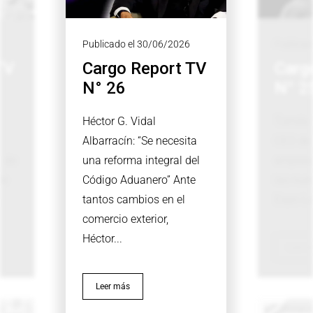
Publicado el 30/06/2026
Publicad
TV
Cargo Report TV
Carg
N° 26
N° 2
Héctor G. Vidal
Tomás 
Albarracín: “Se necesita
CEO de 
 de
una reforma integral del
empresa
de
Código Aduanero” Ante
las nue
..
tantos cambios en el
Expo Log
comercio exterior,
Héctor...
Leer 
Leer más