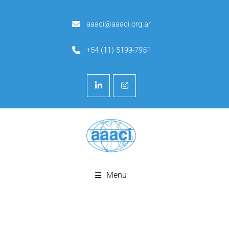
aaaci@aaaci.org.ar
+54 (11) 5199-7951
Menu