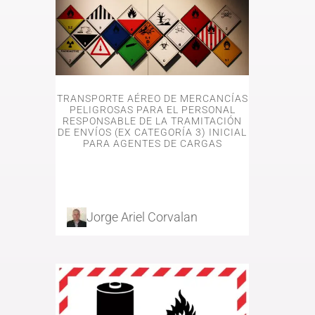
Este
producto
tiene
varias
TRANSPORTE AÉREO DE MERCANCÍAS
variantes.
PELIGROSAS PARA EL PERSONAL
Las
RESPONSABLE DE LA TRAMITACIÓN
opciones
DE ENVÍOS (EX CATEGORÍA 3) INICIAL
se
PARA AGENTES DE CARGAS
pueden
elegir
en
la
página
del
producto
Jorge Ariel Corvalan