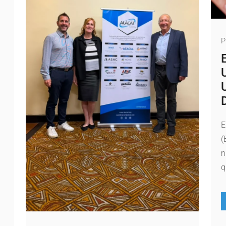
P
E
(
n
q