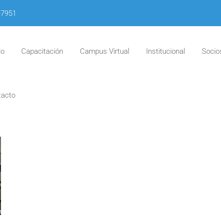
-7951
io
Capacitación
Campus Virtual
Institucional
Socio
tacto