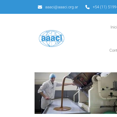
aaaci@aaaci.org.ar
+54 (11) 5199
Inic
Con