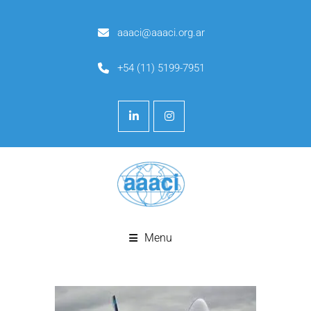
aaaci@aaaci.org.ar
+54 (11) 5199-7951
Menu