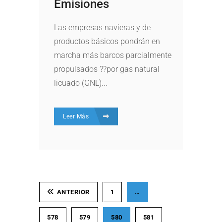
Emisiones
Las empresas navieras y de
productos básicos pondrán en
marcha más barcos parcialmente
propulsados ??por gas natural
licuado (GNL)...
Leer Más
ANTERIOR
1
…
578
579
580
581