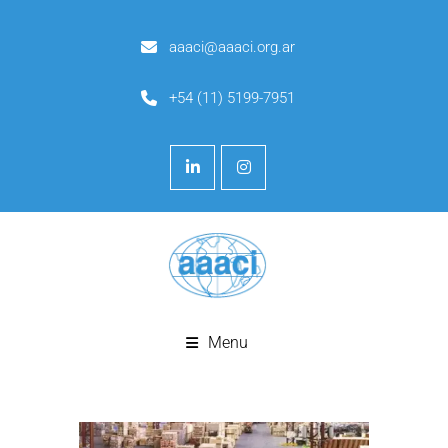
aaaci@aaaci.org.ar
+54 (11) 5199-7951
Menu