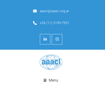
aaaci@aaaci.org.ar
+54 (11) 5199-7951
Menu