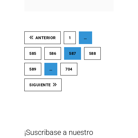
ANTERIOR
1
…
585
586
587
588
589
…
704
SIGUIENTE
¡Suscribase a nuestro