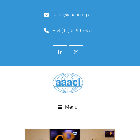
aaaci@aaaci.org.ar
+54 (11) 5199-7951
Menu