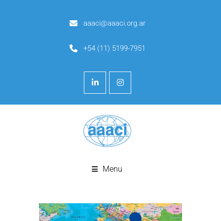
aaaci@aaaci.org.ar
+54 (11) 5199-7951
Menu