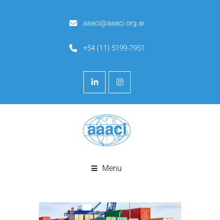
aaaci@aaaci.org.ar
+54 (11) 5199-7951
Menu