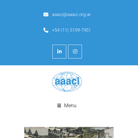
aaaci@aaaci.org.ar
+54 (11) 5199-7951
Menu