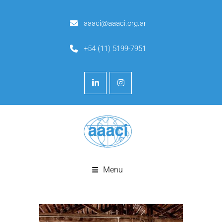
aaaci@aaaci.org.ar
+54 (11) 5199-7951
Menu