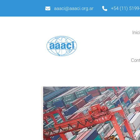
aaaci@aaaci.org.ar
+54 (11) 5199
Inic
Con