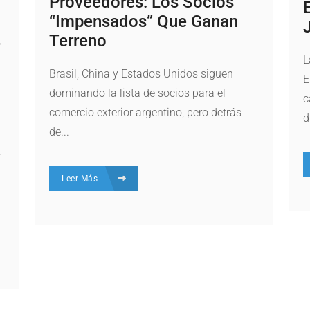
Proveedores: Los Socios
“impensados” Que Ganan
Terreno
L
Brasil, China y Estados Unidos siguen
E
dominando la lista de socios para el
c
comercio exterior argentino, pero detrás
d
de...
y
Leer Más