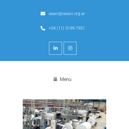
aaaci@aaaci.org.ar
+54 (11) 5199-7951
Menu