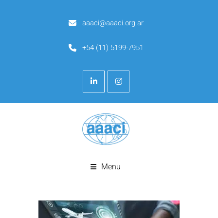
aaaci@aaaci.org.ar
+54 (11) 5199-7951
Menu