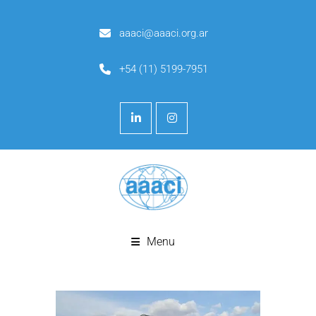
aaaci@aaaci.org.ar
+54 (11) 5199-7951
Menu