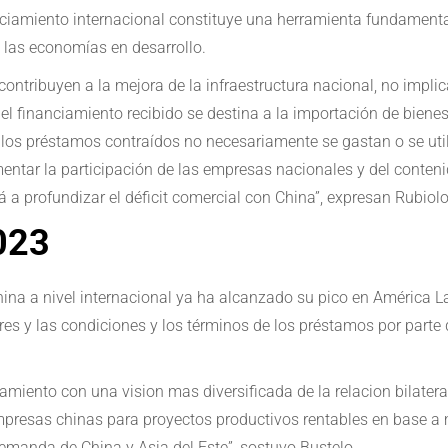
anciamiento internacional constituye una herramienta fundamental
e las economías en desarrollo.
contribuyen a la mejora de la infraestructura nacional, no impli
l financiamiento recibido se destina a la importación de bienes 
los préstamos contraídos no necesariamente se gastan o se utili
tar la participación de las empresas nacionales y del contenido
á a profundizar el déficit comercial con China”, expresan Rubiol
023
ina a nivel internacional ya ha alcanzado su pico en América La
 y las condiciones y los términos de los préstamos por parte 
miento con una vision mas diversificada de la relacion bilatera
 empresas chinas para proyectos productivos rentables en base
emanda de China y Asia del Este”, sostuvo Bustelo.