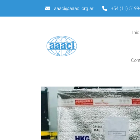
aaaci@aaaci.org.ar
+54 (11) 5199
Inic
Con