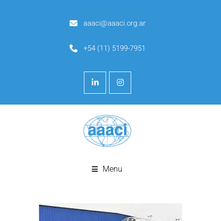
aaaci@aaaci.org.ar
+54 (11) 5199-7951
Menu