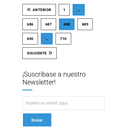
ANTERIOR
1
…
686
687
688
689
690
…
710
SIGUIENTE
¡Suscribase a nuestro
Newsletter!