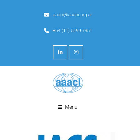
aaaci@aaaci.org.ar
+54 (11) 5199-7951
Menu