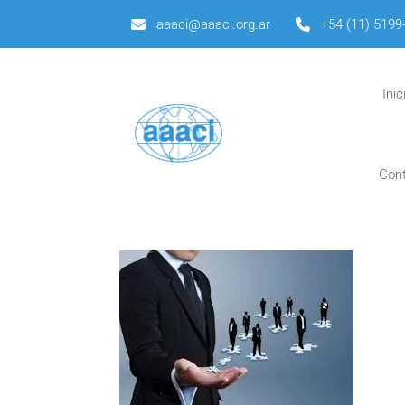
aaaci@aaaci.org.ar
+54 (11) 5199
Inic
Con