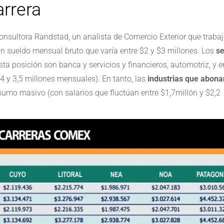
rrera
onsultora Randstad, un analista de Comercio Exterior que traba
 sueldo mensual bruto que varía entre $2 y $3 millones. Los
se
sta posición son banca y servicios y financieros, automotriz, y e
4 y 3,5 millones mensuales). En tanto, las
industrias que abona
sumo masivo (con salarios que fluctúan entre $1,7millón y $2,2