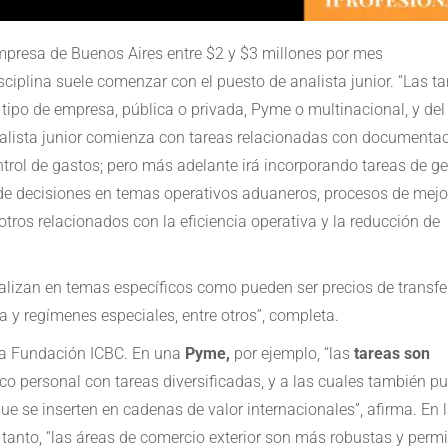
presa de Buenos Aires entre $2 y $3 millones por mes
isciplina suele comenzar con el puesto de analista junior. “Las t
ipo de empresa, pública o privada, Pyme o multinacional, y del
nalista junior comienza con tareas relacionadas con documentac
trol de gastos; pero más adelante irá incorporando tareas de ge
de decisiones en temas operativos aduaneros, procesos de mejo
tros relacionados con la eficiencia operativa y la reducción de
alizan en temas específicos como pueden ser precios de transfe
a y regímenes especiales, entre otros”, completa.
 la Fundación ICBC. En una
Pyme,
por ejemplo, “las
tareas son
o personal con tareas diversificadas, y a las cuales también p
e se inserten en cadenas de valor internacionales”, afirma. En 
nto, “las áreas de comercio exterior son más robustas y permi