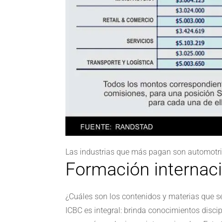
Las industrias que más pagan son automotriz
Formación internac
¿Cuáles son los contenidos y materias que s
ICBC es integral: brinda conocimientos discip