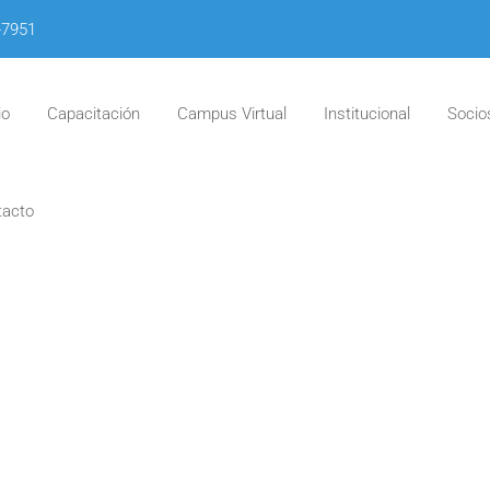
-7951
io
Capacitación
Campus Virtual
Institucional
Socio
tacto