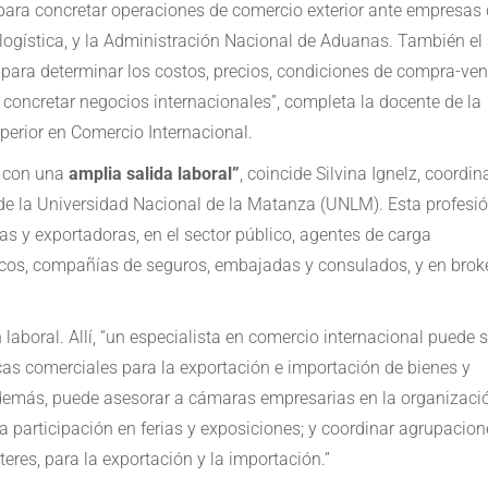
 para concretar operaciones de comercio exterior ante empresas
y logística, y la Administración Nacional de Aduanas. También el
para determinar los costos, precios, condiciones de compra-vent
 concretar negocios internacionales”, completa la docente de la
perior en Comercio Internacional.
n con una
amplia salida laboral”
, coincide Silvina Ignelz, coordi
 de la Universidad Nacional de la Matanza (UNLM). Esta profesi
y exportadoras, en el sector público, agentes de carga
ncos, compañías de seguros, embajadas y consulados, y en brok
 laboral. Allí, “un especialista en comercio internacional puede s
icas comerciales para la exportación e importación de bienes y
 Además, puede asesorar a cámaras empresarias en la organizaci
a participación en ferias y exposiciones; y coordinar agrupacion
eres, para la exportación y la importación.”