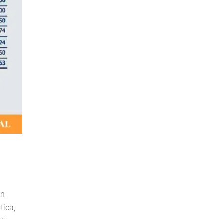
ón
tica,