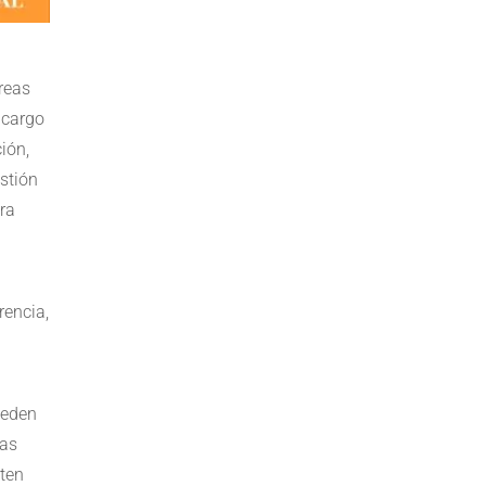
areas
 cargo
ión,
stión
ra
rencia,
ueden
las
ten