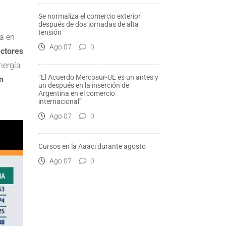
Se normaliza el comercio exterior
después de dos jornadas de alta
tensión
ja en
Ago 07
0
ctores
nergía
“El Acuerdo Mercosur-UE es un antes y
n
un después en la inserción de
Argentina en el comercio
internacional”
Ago 07
0
Cursos en la Aaaci durante agosto
Ago 07
0