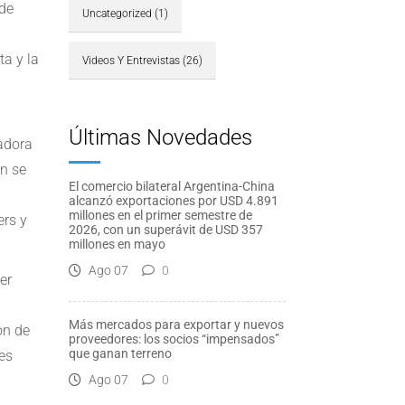
 de
Uncategorized
(1)
a y la
Videos Y Entrevistas
(26)
Últimas Novedades
nadora
ón se
El comercio bilateral Argentina-China
alcanzó exportaciones por USD 4.891
millones en el primer semestre de
ers y
2026, con un superávit de USD 357
millones en mayo
Ago 07
0
er
Más mercados para exportar y nuevos
ón de
proveedores: los socios “impensados”
que ganan terreno
es
Ago 07
0