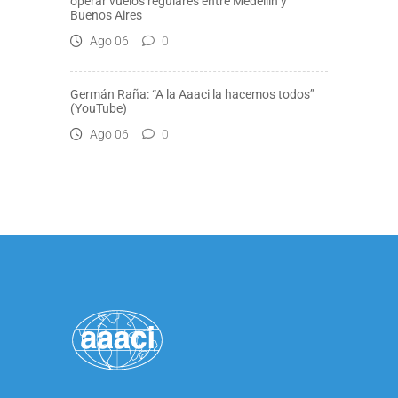
operar vuelos regulares entre Medellín y
Buenos Aires
Ago 06
0
Germán Raña: “A la Aaaci la hacemos todos”
(YouTube)
Ago 06
0