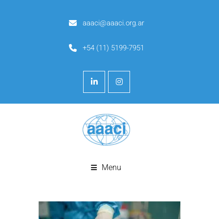
aaaci@aaaci.org.ar
+54 (11) 5199-7951
Menu