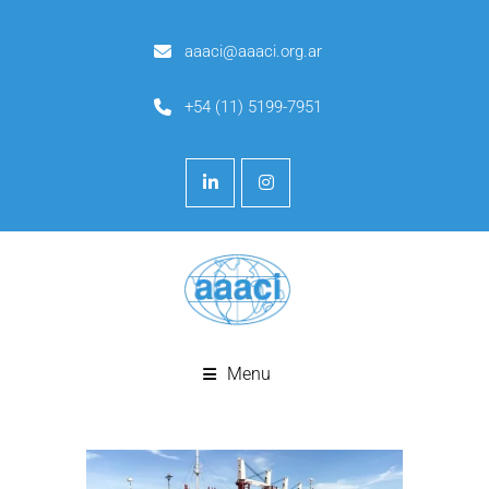
aaaci@aaaci.org.ar
+54 (11) 5199-7951
Menu