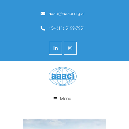
aaaci@aaaci.org.ar
+54 (11) 5199-7951
Menu