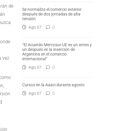
arán de
Se normaliza el comercio exterior
rán
después de dos jornadas de alta
tensión
 busca
Ago 07
0
ponde
“El Acuerdo Mercosur-UE es un antes y
un después en la inserción de
Argentina en el comercio
u vez
internacional”
Ago 07
0
a como
Cursos en la Aaaci durante agosto
n,
Ago 07
0
rsión
ad
ción