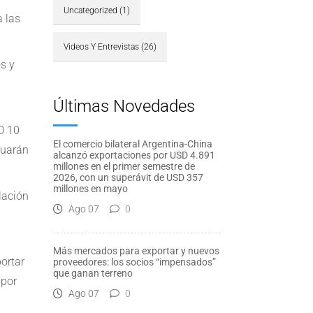
Uncategorized
(1)
a las
Videos Y Entrevistas
(26)
s y
Últimas Novedades
D 10
El comercio bilateral Argentina-China
nuarán
alcanzó exportaciones por USD 4.891
millones en el primer semestre de
2026, con un superávit de USD 357
millones en mayo
lación
Ago 07
0
Más mercados para exportar y nuevos
portar
proveedores: los socios “impensados”
que ganan terreno
 por
Ago 07
0