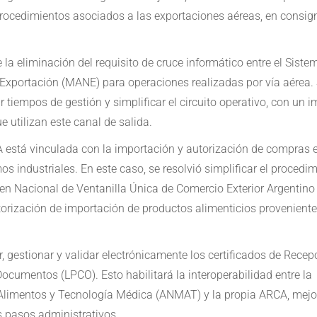
 procedimientos asociados a las exportaciones aéreas, en consi
 la eliminación del requisito de cruce informático entre el Siste
e Exportación (MANE) para operaciones realizadas por vía aérea.
r tiempos de gestión y simplificar el circuito operativo, con un 
e utilizan este canal de salida.
 está vinculada con la importación y autorización de compras e
os industriales. En este caso, se resolvió simplificar el procedi
imen Nacional de Ventanilla Única de Comercio Exterior Argentino
torización de importación de productos alimenticios provenient
, gestionar y validar electrónicamente los certificados de Recep
Documentos (LPCO). Esto habilitará la interoperabilidad entre la
Alimentos y Tecnología Médica (ANMAT) y la propia ARCA, mej
s pasos administrativos.