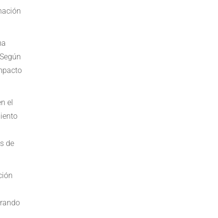
gnación
ma
 Según
impacto
n el
miento
es de
ción
orando