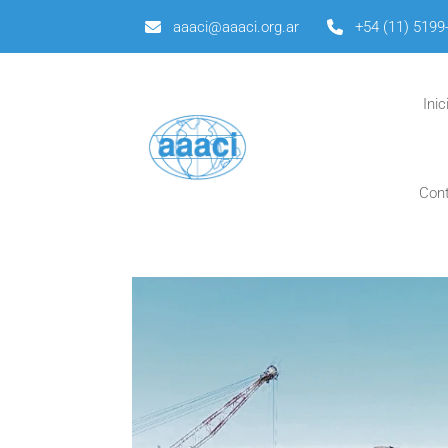
aaaci@aaaci.org.ar
+54 (11) 5199
Inic
Con