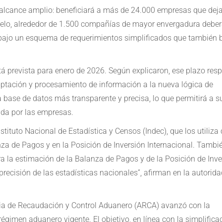
 alcance amplio: beneficiará a más de 24.000 empresas que dej
ralelo, alrededor de 1.500 compañías de mayor envergadura debe
e bajo un esquema de requerimientos simplificados que también
tá prevista para enero de 2026. Según explicaron, ese plazo res
aptación y procesamiento de información a la nueva lógica de
na base de datos más transparente y precisa, lo que permitirá a s
ada por las empresas.
stituto Nacional de Estadística y Censos (Indec), que los utiliz
za de Pagos y en la Posición de Inversión Internacional. Tambié
la estimación de la Balanza de Pagos y de la Posición de Inve
 precisión de las estadísticas nacionales”, afirman en la autorid
cia de Recaudación y Control Aduanero (ARCA) avanzó con la
régimen aduanero vigente. El objetivo, en línea con la simplifica