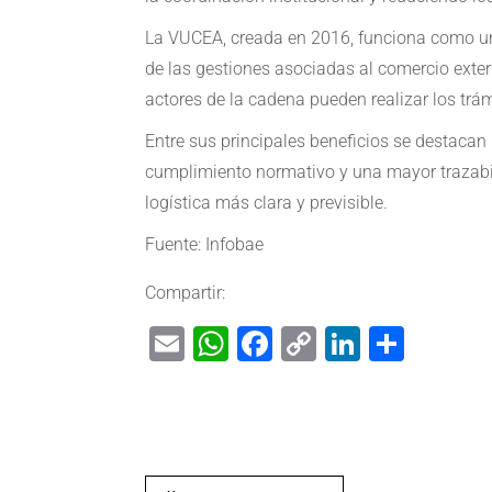
La VUCEA, creada en 2016, funciona como un
de las gestiones asociadas al comercio exter
actores de la cadena pueden realizar los trá
Entre sus principales beneficios se destacan 
cumplimiento normativo y una mayor trazabil
logística más clara y previsible.
Fuente: Infobae
Compartir:
Email
WhatsApp
Facebook
Copy
LinkedIn
Shar
Link