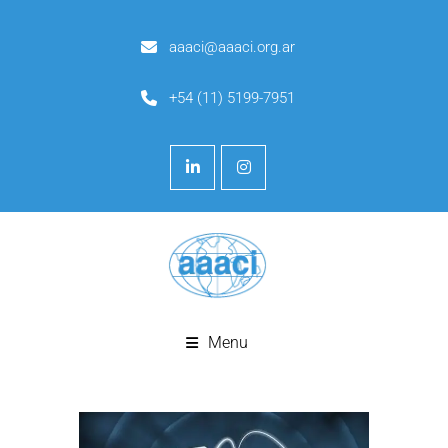
aaaci@aaaci.org.ar
+54 (11) 5199-7951
Menu