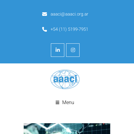
aaaci@aaaci.org.ar
+54 (11) 5199-7951
Menu