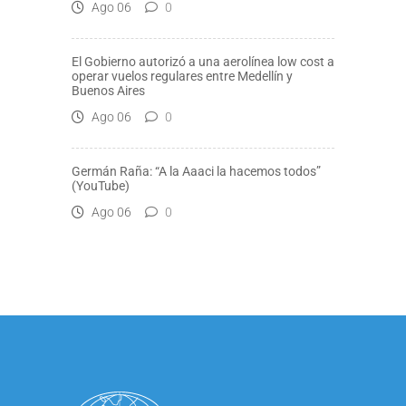
Ago 06
0
El Gobierno autorizó a una aerolínea low cost a
operar vuelos regulares entre Medellín y
Buenos Aires
Ago 06
0
Germán Raña: “A la Aaaci la hacemos todos”
(YouTube)
Ago 06
0