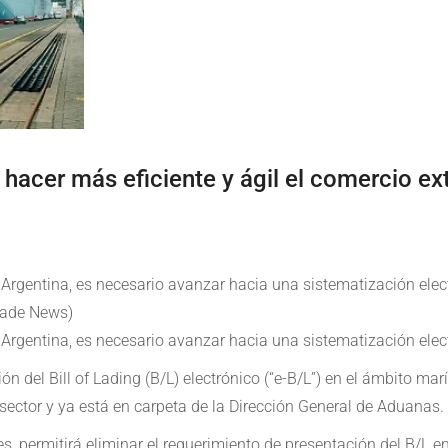
a hacer más eficiente y ágil el comercio ex
la Argentina, es necesario avanzar hacia una sistematización ele
rade News)
la Argentina, es necesario avanzar hacia una sistematización elec
ón del Bill of Lading (B/L) electrónico (“e-B/L”) en el ámbito m
sector y ya está en carpeta de la Dirección General de Aduanas.
s, permitirá eliminar el requerimiento de presentación del B/L e