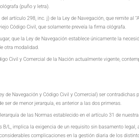
lógrafa (puño y letra).
 del artículo 298, inc. j) de la Ley de Navegación, que remite al
viejo Código Civil, que solamente preveía la firma ológrafa.
lugar, que la Ley de Navegación establece únicamente la necesidad
de otra modalidad.
go Civil y Comercial de la Nación actualmente vigente, contempla 
y de Navegación y Código Civil y Comercial) ser contradichas po
ser de menor jerarquía, es anterior a las dos primeras.
e Jerarquía de las Normas establecido en el artículo 31 de nuestr
 los B/L, implica la exigencia de un requisito sin basamento leg
considerables complicaciones en la gestión diaria de los distin