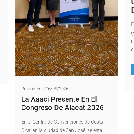
E
(
n
q
Publicado el 06/08/2026
La Aaaci Presente En El
Congreso De Alacat 2026
En el Centro de Convenciones de Costa
Rica, en la ciudad de San José, se está