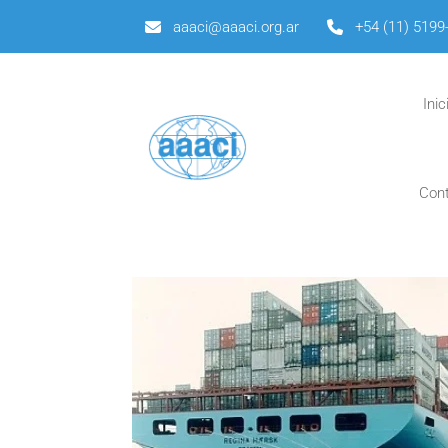
aaaci@aaaci.org.ar
+54 (11) 5199
Inic
Con