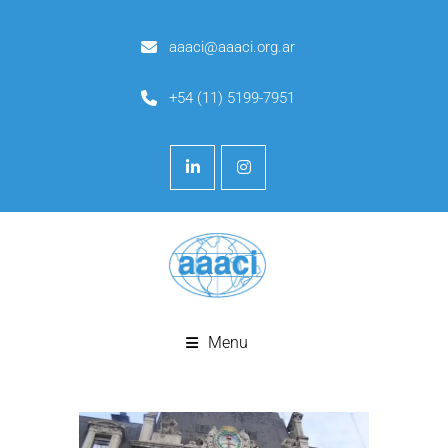
aaaci@aaaci.org.ar
+54 (11) 5199-7951
Menu