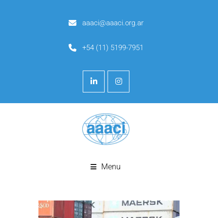
aaaci@aaaci.org.ar
+54 (11) 5199-7951
Menu