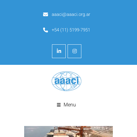
aaaci@aaaci.org.ar
+54 (11) 5199-7951
Menu