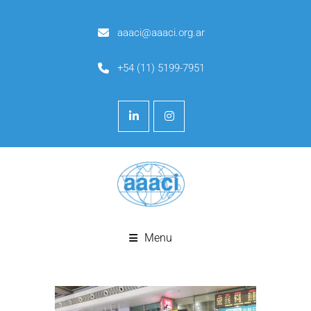
aaaci@aaaci.org.ar
+54 (11) 5199-7951
Menu