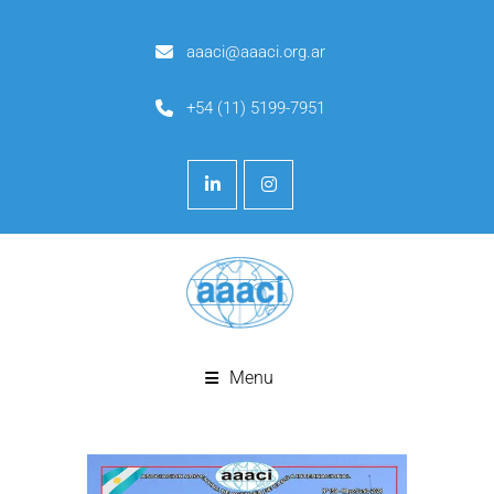
aaaci@aaaci.org.ar
+54 (11) 5199-7951
Menu