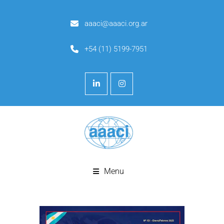
aaaci@aaaci.org.ar
+54 (11) 5199-7951
Menu