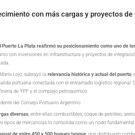
recimiento con más cargas y proyectos de 
el Puerto La Plata reafirmó su posicionamiento como uno de los
nto con inversiones en infraestructura y proyectos de integraci
nada.
 María Lojo, subrayó la
relevancia histórica y actual del puerto
,
salida portuaria conectada con el entramado logístico regional.
finería de YPF y el complejo petroquímico.
rgas diversas
, entre ellas combustibles, coque de petróleo, are
es tipos de mercancías lo consolida como un nodo fundamental e
 anual de entre 450 y 500 buques tanque
, que distribuyen combu