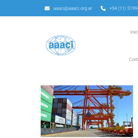
aaaci@aaaci.org.ar
+54 (11) 5199
Inic
Con