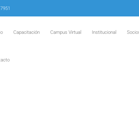
-7951
io
Capacitación
Campus Virtual
Institucional
Socio
tacto