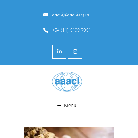
aaaci@aaaci.org.ar
+54 (11) 5199-7951
Menu