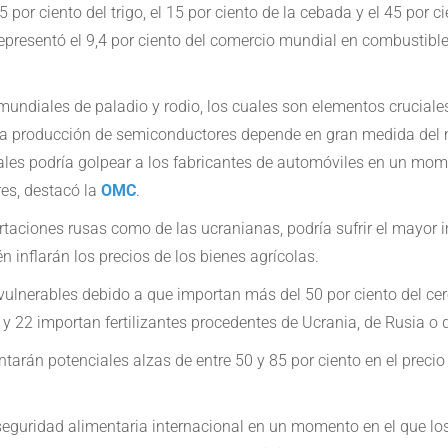
 por ciento del trigo, el 15 por ciento de la cebada y el 45 por 
representó el 9,4 por ciento del comercio mundial en combustibl
mundiales de paladio y rodio, los cuales son elementos cruciale
e, la producción de semiconductores depende en gran medida del
iales podría golpear a los fabricantes de automóviles en un mom
es, destacó la
OMC
.
portaciones rusas como de las ucranianas, podría sufrir el mayo
 inflarán los precios de los bienes agrícolas.
vulnerables debido a que importan más del 50 por ciento del cer
s y 22 importan fertilizantes procedentes de Ucrania, de Rusia o
tarán potenciales alzas de entre 50 y 85 por ciento en el precio
inseguridad alimentaria internacional en un momento en el que lo