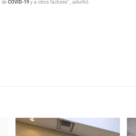
a de
COVID-19
y a otros factores” , advirtió.
e