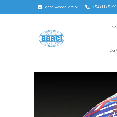
aaaci@aaaci.org.ar
+54 (11) 5199
Inic
Con