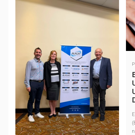
P
E
(
n