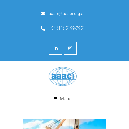
aaaci@aaaci.org.ar
+54 (11) 5199-7951
Menu