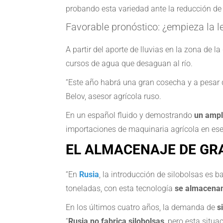
probando esta variedad ante la reducción de 
Favorable pronóstico: ¿empieza la le
A partir del aporte de lluvias en la zona de 
cursos de agua que desaguan al río.
“Este año habrá una gran cosecha y a pesar d
Belov, asesor agrícola ruso.
En un español fluido y demostrando
un ampl
importaciones de maquinaria agrícola en ese
EL ALMACENAJE DE GR
“En
Rusia
, la introducción de silobolsas es 
toneladas, con esta tecnología
se almacenan 
En los últimos cuatro años, la demanda de
s
“
Rusia no fabrica silobolsas
, pero esta situ