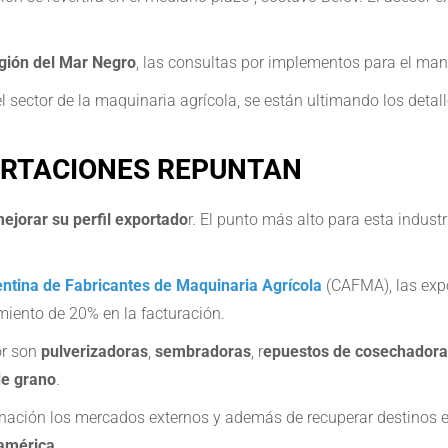
región del Mar Negro
, las consultas por implementos para el man
l sector de la maquinaria agrícola, se están ultimando los detal
PORTACIONES REPUNTAN
jorar su perfil exportado
r. El punto más alto para esta industr
tina de Fabricantes de Maquinaria Agrícola
(CAFMA), las exp
imiento de 20% en la facturación.
or son
pulverizadoras
,
sembradoras
, r
epuestos de cosechadora
de grano
.
nación los mercados externos y además de recuperar destinos e
américa.