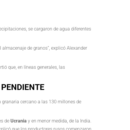
ecipitaciones, se cargaron de agua diferentes
el almacenaje de granos”, explicó Alexander
irtió que, en líneas generales, las
 PENDIENTE
ón granaria cercano a las 130 millones de
es de
Ucrania
y en menor medida, de la India.
r explicó que los productores rusos comenzaron