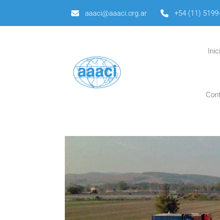
aaaci@aaaci.org.ar
+54 (11) 5199
Inic
Con