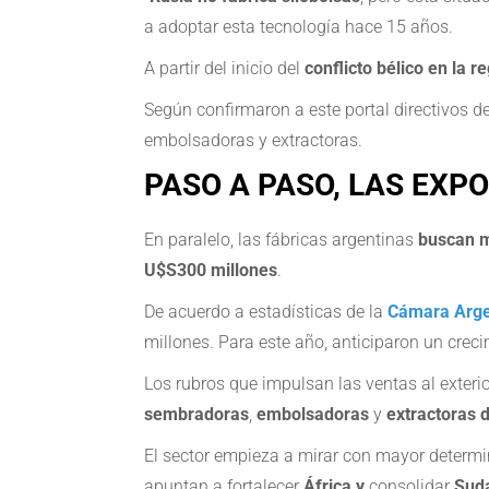
a adoptar esta tecnología hace 15 años.
A partir del inicio del
conflicto bélico en la 
Según confirmaron a este portal directivos de
embolsadoras y extractoras.
PASO A PASO, LAS EX
En paralelo, las fábricas argentinas
buscan me
U$S300 millones
.
De acuerdo a estadísticas de la
Cámara Argen
millones. Para este año, anticiparon un crec
Los rubros que impulsan las ventas al exteri
sembradoras
,
embolsadoras
y
extractoras 
El sector empieza a mirar con mayor determi
apuntan a fortalecer
África y
consolidar
Sud