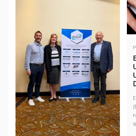
P
E
(
n
q