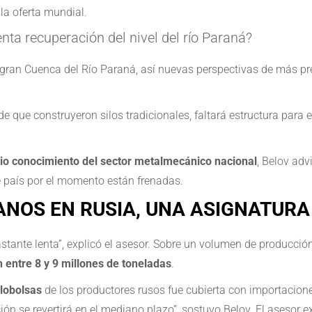
la oferta mundial.
nta recuperación del nivel del río Paraná?
la gran Cuenca del Río Paraná, así nuevas perspectivas de más pr
e que construyeron silos tradicionales, faltará estructura para 
io conocimiento del sector metalmecánico nacional
, Belov adv
 país por el momento están frenadas.
ANOS EN RUSIA, UNA ASIGNATURA
bastante lenta”, explicó el asesor. Sobre un volumen de producci
entre 8 y 9 millones de toneladas
.
ilobolsas
de los productores rusos fue cubierta con importacion
ación se revertirá en el mediano plazo”, sostuvo Belov. El aseso