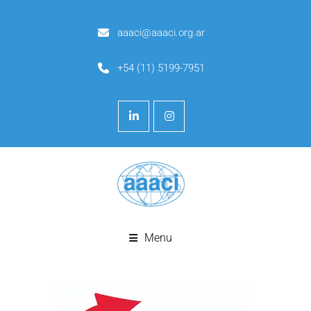
aaaci@aaaci.org.ar
+54 (11) 5199-7951
Menu