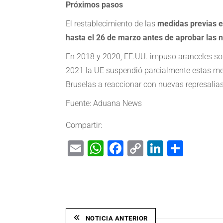
Próximos pasos
El restablecimiento de las
medidas previas en
hasta el 26 de marzo antes de aprobar las
En 2018 y 2020, EE.UU. impuso aranceles sobr
2021 la UE suspendió parcialmente estas med
Bruselas a reaccionar con nuevas represalias
Fuente: Aduana News
Compartir:
Email
WhatsApp
Facebook
Copy
LinkedIn
Shar
Link
NOTICIA ANTERIOR