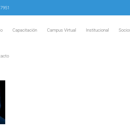
-7951
io
Capacitación
Campus Virtual
Institucional
Socio
tacto