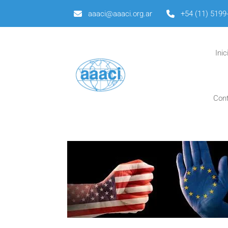
aaaci@aaaci.org.ar
+54 (11) 5199
Inic
Con