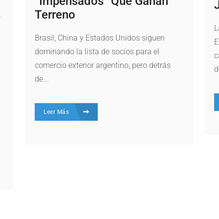
“impensados” Que Ganan
Terreno
L
Brasil, China y Estados Unidos siguen
E
dominando la lista de socios para el
c
comercio exterior argentino, pero detrás
d
de...
y
Leer Más