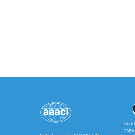
Flori
CABA,