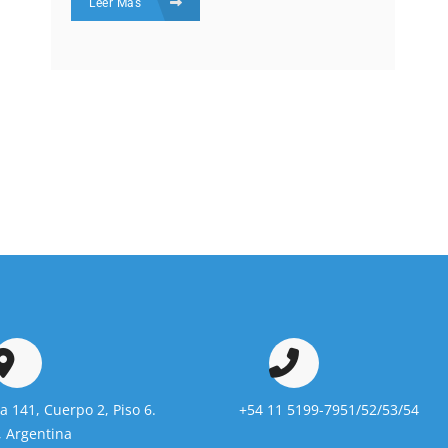
Leer Más
da 141, Cuerpo 2, Piso 6.
+54 11 5199-7951/52/53/54
 Argentina