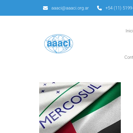
aaaci@aaaci.org.ar
+54 (11) 5199
Inic
Con