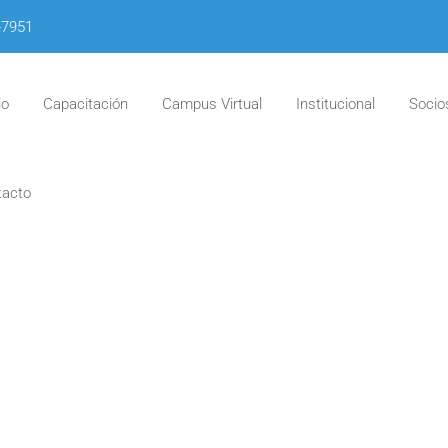
-7951
io
Capacitación
Campus Virtual
Institucional
Socio
tacto