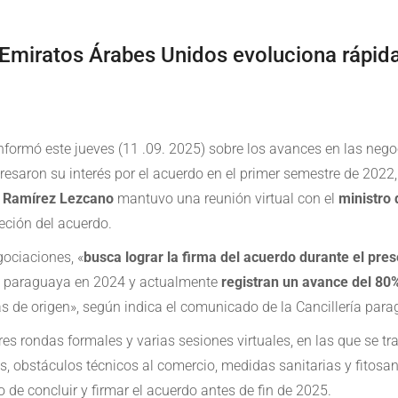
iratos Árabes Unidos evoluciona rápid
informó este jueves (11 .09. 2025) sobre los avances en las ne
esaron su interés por el acuerdo en el primer semestre de 2022
n Ramírez Lezcano
mantuvo una reunión virtual con el
ministro 
reción del acuerdo.
gociaciones, «
busca lograr la firma del acuerdo durante el pre
re paraguaya en 2024 y actualmente
registran un avance del 80%
as de origen», según indica el comunicado de la Cancillería par
tres rondas formales y varias sesiones virtuales, en las que se 
os, obstáculos técnicos al comercio, medidas sanitarias y fitosa
 de concluir y firmar el acuerdo antes de fin de 2025.