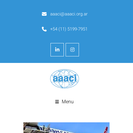
aaaci@aaaci.org.ar
+54 (11) 5199-7951
Menu