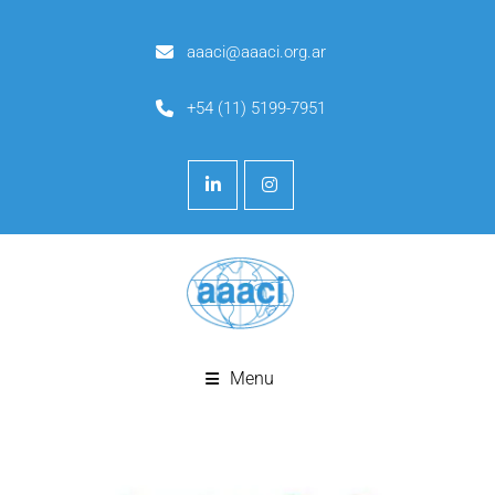
aaaci@aaaci.org.ar
+54 (11) 5199-7951
Menu