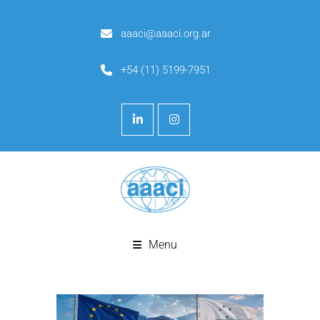
aaaci@aaaci.org.ar
+54 (11) 5199-7951
Menu