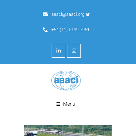
aaaci@aaaci.org.ar
+54 (11) 5199-7951
Menu