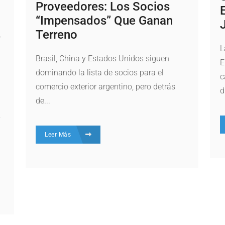
Proveedores: Los Socios
“impensados” Que Ganan
Terreno
L
Brasil, China y Estados Unidos siguen
E
dominando la lista de socios para el
c
comercio exterior argentino, pero detrás
d
de...
y
Leer Más