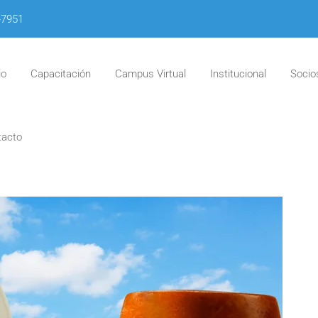
-7951
io
Capacitación
Campus Virtual
Institucional
Socio
tacto