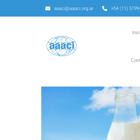
aaaci@aaaci.org.ar
+54 (11) 5199
Inic
Con