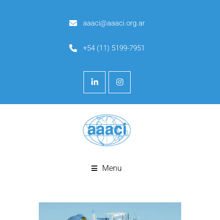
aaaci@aaaci.org.ar
+54 (11) 5199-7951
Menu