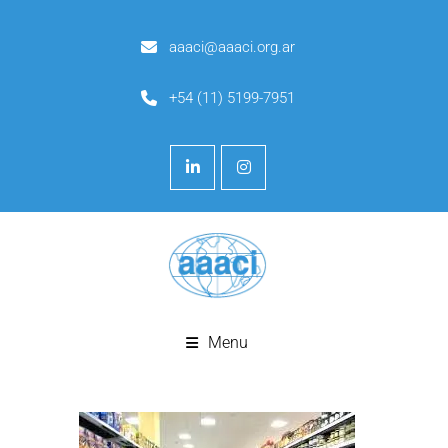
aaaci@aaaci.org.ar
+54 (11) 5199-7951
Menu