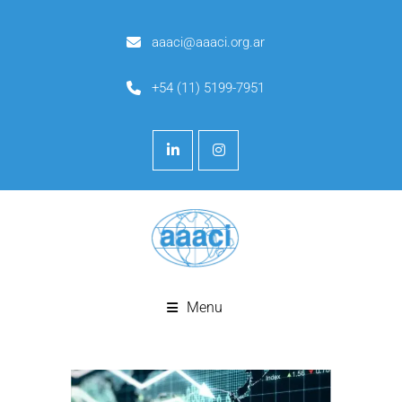
aaaci@aaaci.org.ar
+54 (11) 5199-7951
Menu